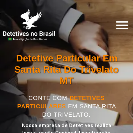
Detetive Particular Em
Santa Rita Do Trivelato
MT
CONTE COM
DETETIVES
PARTICULARES
EM SANTA RITA
DO TRIVELATO.
Nossa empresa de Detetives realiza
Investigação Conjugal, Investigação