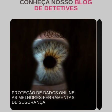
CONHEÇA NOSSO
BLOG
DE DETETIVES
PROTEÇÃO DE DADOS ONLINE:
MON
AS MELHORES FERRAMENTAS
COM
DE SEGURANÇA
PRO