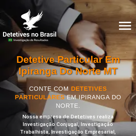
Detetive Particular Em
Ipiranga Do Norte MT
CONTE COM
DETETIVES
PARTICULARES
EM IPIRANGA DO
NORTE.
Nossa empresa de Detetives realiza
Investigação Conjugal, Investigação
Trabalhista, Investigação Empresarial,