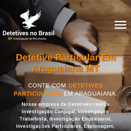
Detetive Particular Em
Araguaiana MT
CONTE COM
DETETIVES
PARTICULARES
EM ARAGUAIANA.
Nossa empresa de Detetives realiza
Investigação Conjugal, Investigação
Trabalhista, Investigação Empresarial,
Investigações Particulares, Espionagem,