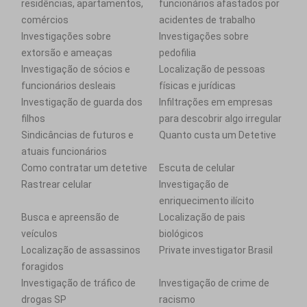
residências, apartamentos,
funcionários afastados por
comércios
acidentes de trabalho
Investigações sobre
Investigações sobre
extorsão e ameaças
pedofilia
Investigação de sócios e
Localização de pessoas
funcionários desleais
físicas e jurídicas
Investigação de guarda dos
Infiltrações em empresas
filhos
para descobrir algo irregular
Sindicâncias de futuros e
Quanto custa um Detetive
atuais funcionários
Como contratar um detetive
Escuta de celular
Rastrear celular
Investigação de
enriquecimento ilícito
Busca e apreensão de
Localização de pais
veículos
biológicos
Localização de assassinos
Private investigator Brasil
foragidos
Investigação de tráfico de
Investigação de crime de
drogas SP
racismo