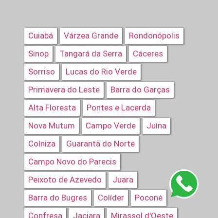
Cuiabá
Várzea Grande
Rondonópolis
Sinop
Tangará da Serra
Cáceres
Sorriso
Lucas do Rio Verde
Primavera do Leste
Barra do Garças
Alta Floresta
Pontes e Lacerda
Nova Mutum
Campo Verde
Juína
Colniza
Guarantã do Norte
Campo Novo do Parecis
Peixoto de Azevedo
Juara
Barra do Bugres
Colíder
Poconé
Confresa
Jaciara
Mirassol d'Oeste