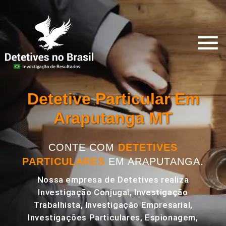
Detetive Particular Em
Araputanga MT
CONTE COM
DETETIVES
PARTICULARES
EM ARAPUTANGA.
Nossa empresa de Detetives realiza
Investigação Conjugal, Investigação
Trabalhista, Investigação Empresarial,
Investigações Particulares, Espionagem,