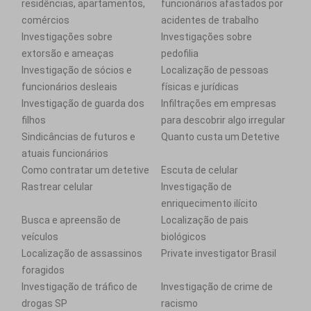
residências, apartamentos,
funcionários afastados por
comércios
acidentes de trabalho
Investigações sobre
Investigações sobre
extorsão e ameaças
pedofilia
Investigação de sócios e
Localização de pessoas
funcionários desleais
físicas e jurídicas
Investigação de guarda dos
Infiltrações em empresas
filhos
para descobrir algo irregular
Sindicâncias de futuros e
Quanto custa um Detetive
atuais funcionários
Como contratar um detetive
Escuta de celular
Rastrear celular
Investigação de
enriquecimento ilícito
Busca e apreensão de
Localização de pais
veículos
biológicos
Localização de assassinos
Private investigator Brasil
foragidos
Investigação de tráfico de
Investigação de crime de
drogas SP
racismo