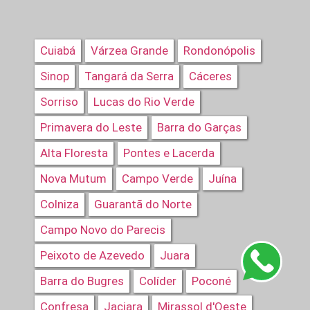
Cuiabá
Várzea Grande
Rondonópolis
Sinop
Tangará da Serra
Cáceres
Sorriso
Lucas do Rio Verde
Primavera do Leste
Barra do Garças
Alta Floresta
Pontes e Lacerda
Nova Mutum
Campo Verde
Juína
Colniza
Guarantã do Norte
Campo Novo do Parecis
Peixoto de Azevedo
Juara
Barra do Bugres
Colíder
Poconé
Confresa
Jaciara
Mirassol d'Oeste