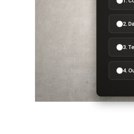
1. C
2. D
3. T
4. O