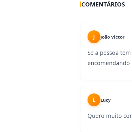
COMENTÁRIOS
J
João Victor
Se a pessoa tem
encomendando o
L
Lucy
Quero muito con