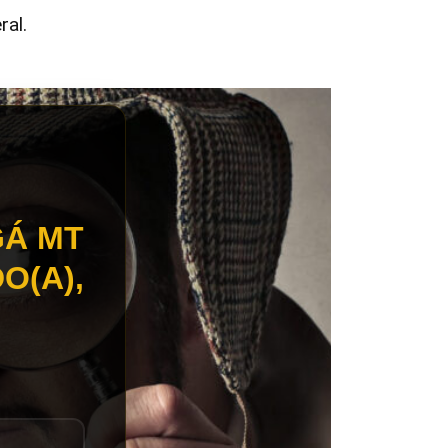
ral.
GÁ MT
O(A),