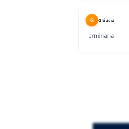
G
Gláucia
Terminaria