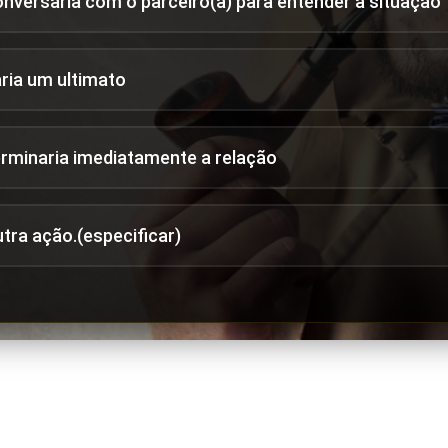
onversaria com o parceiro(a) para entender a situação
aria um ultimato
erminaria imediatamente a relação
utra ação.(especificar)