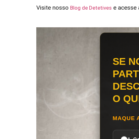
Visite nosso
e acesse a
Blog de Detetives
SE N
PART
DESC
O QU
MAQUE 