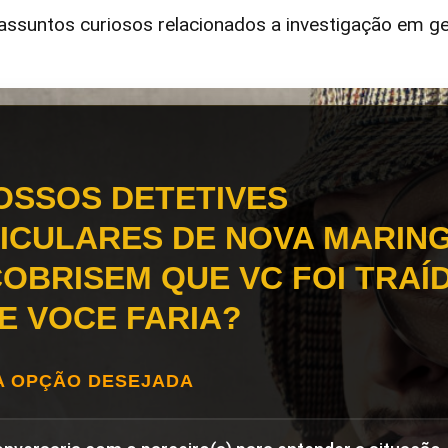
ssuntos curiosos relacionados a investigação em ge
OSSOS DETETIVES
ICULARES DE NOVA MARIN
OBRISEM QUE VC FOI TRAÍD
E VOCE FARIA?
A OPÇÃO DESEJADA