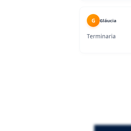
G
Gláucia
Terminaria