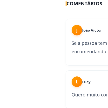
COMENTÁRIOS
J
João Victor
Se a pessoa tem
encomendando o
L
Lucy
Quero muito con