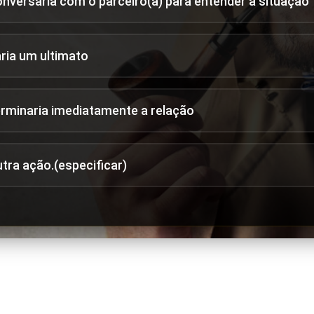
onversaria com o parceiro(a) para entender a situação
aria um ultimato
erminaria imediatamente a relação
utra ação.(especificar)