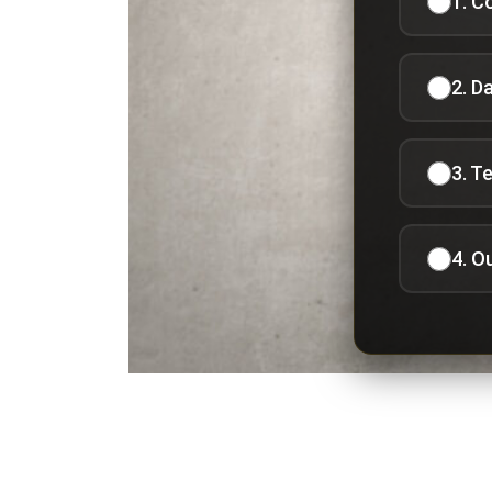
1. C
2. D
3. T
4. O