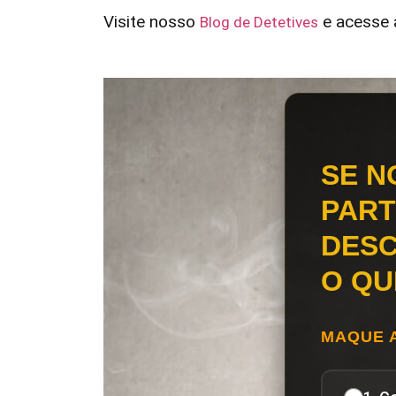
Visite nosso
e acesse a
Blog de Detetives
SE N
PART
DESC
O QU
MAQUE 