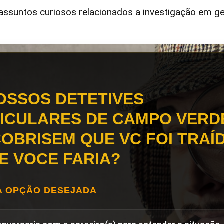
ssuntos curiosos relacionados a investigação em ge
OSSOS DETETIVES
ICULARES DE CAMPO VERD
OBRISEM QUE VC FOI TRAÍD
E VOCE FARIA?
A OPÇÃO DESEJADA