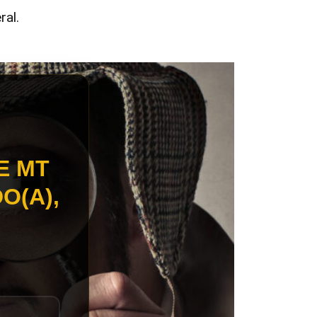
ral.
E MT
O(A),