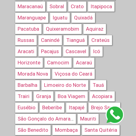
Maracanaú
Sobral
Crato
Itapipoca
Maranguape
Iguatu
Quixadá
Pacatuba
Quixeramobim
Aquiraz
Russas
Canindé
Tianguá
Crateús
Aracati
Pacajus
Cascavel
Icó
Horizonte
Camocim
Acaraú
Morada Nova
Viçosa do Ceará
Barbalha
Limoeiro do Norte
Tauá
Trairi
Granja
Boa Viagem
Acopiara
Eusébio
Beberibe
Itapajé
Brejo Santo
Mauriti
São Gonçalo do Amarante
São Benedito
Mombaça
Santa Quitéria