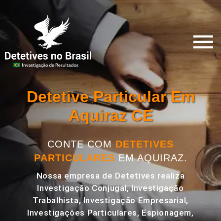
Detetive Particular Em
Aquiraz CE
CONTE COM
DETETIVES
PARTICULARES
EM AQUIRAZ.
Nossa empresa de Detetives realiza
Investigação Conjugal, Investigação
Trabalhista, Investigação Empresarial,
Investigações Particulares, Espionagem,