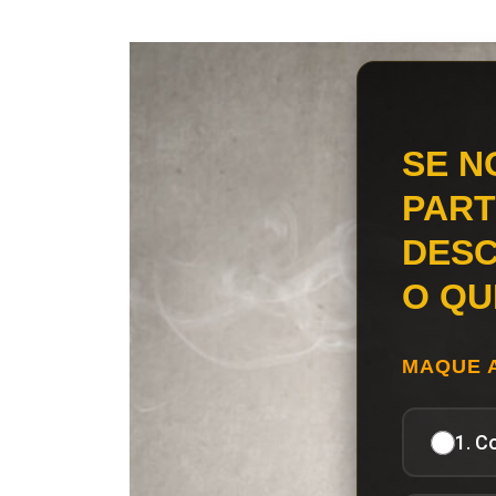
SE N
PART
DESC
O QU
MAQUE 
1. C