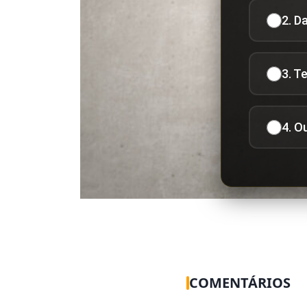
2. D
3. T
4. O
COMENTÁRIOS