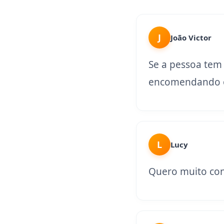
J
João Victor
Se a pessoa tem
encomendando o
L
Lucy
Quero muito con