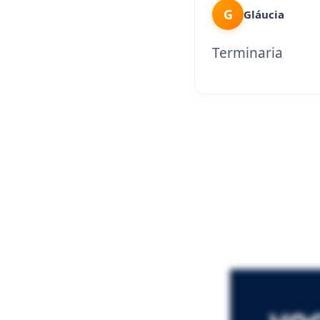
G
Gláucia
Terminaria