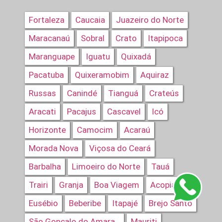
Fortaleza
Caucaia
Juazeiro do Norte
Maracanaú
Sobral
Crato
Itapipoca
Maranguape
Iguatu
Quixadá
Pacatuba
Quixeramobim
Aquiraz
Russas
Canindé
Tianguá
Crateús
Aracati
Pacajus
Cascavel
Icó
Horizonte
Camocim
Acaraú
Morada Nova
Viçosa do Ceará
Barbalha
Limoeiro do Norte
Tauá
Trairi
Granja
Boa Viagem
Acopiara
Eusébio
Beberibe
Itapajé
Brejo Santo
Mauriti
São Gonçalo do Amarante