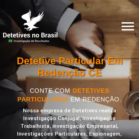
Detetive Particular Em
Redenção CE
CONTE COM
DETETIVES
PARTICULARES
EM REDENÇÃO.
Nossa empresa de Detetives realiza
Investigação Conjugal, Investigação
Trabalhista, Investigação Empresarial,
Investigações Particulares, Espionagem,