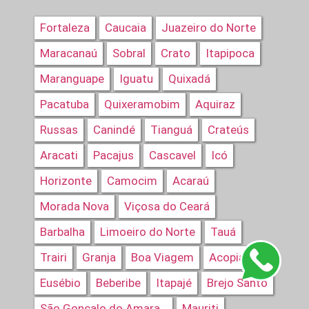
Fortaleza
Caucaia
Juazeiro do Norte
Maracanaú
Sobral
Crato
Itapipoca
Maranguape
Iguatu
Quixadá
Pacatuba
Quixeramobim
Aquiraz
Russas
Canindé
Tianguá
Crateús
Aracati
Pacajus
Cascavel
Icó
Horizonte
Camocim
Acaraú
Morada Nova
Viçosa do Ceará
Barbalha
Limoeiro do Norte
Tauá
Trairi
Granja
Boa Viagem
Acopiara
Eusébio
Beberibe
Itapajé
Brejo Santo
Mauriti
São Gonçalo do Amarante