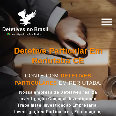
Detetive Particular Em
Reriutaba CE
CONTE COM
DETETIVES
PARTICULARES
EM RERIUTABA.
Nossa empresa de Detetives realiza
Investigação Conjugal, Investigação
Trabalhista, Investigação Empresarial,
Investigações Particulares, Espionagem,