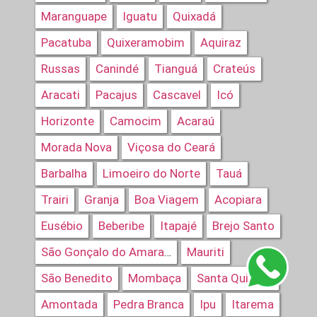
Maranguape
Iguatu
Quixadá
Pacatuba
Quixeramobim
Aquiraz
Russas
Canindé
Tianguá
Crateús
Aracati
Pacajus
Cascavel
Icó
Horizonte
Camocim
Acaraú
Morada Nova
Viçosa do Ceará
Barbalha
Limoeiro do Norte
Tauá
Trairi
Granja
Boa Viagem
Acopiara
Eusébio
Beberibe
Itapajé
Brejo Santo
Mauriti
São Gonçalo do Amarante
São Benedito
Mombaça
Santa Quitéria
Amontada
Pedra Branca
Ipu
Itarema