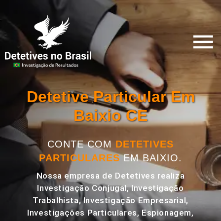
Detetive Particular Em
Baixio CE
CONTE COM
DETETIVES
PARTICULARES
EM BAIXIO.
Nossa empresa de Detetives realiza
Investigação Conjugal, Investigação
Trabalhista, Investigação Empresarial,
Investigações Particulares, Espionagem,