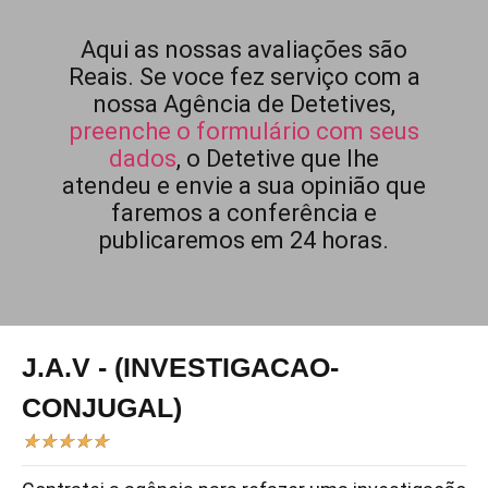
Aqui as nossas avaliações são
Reais. Se voce fez serviço com a
nossa Agência de Detetives,
preenche o formulário com seus
dados
, o Detetive que lhe
atendeu e envie a sua opinião que
faremos a conferência e
publicaremos em 24 horas.
J.A.V - (INVESTIGACAO-
CONJUGAL)
★
★
★
★
★