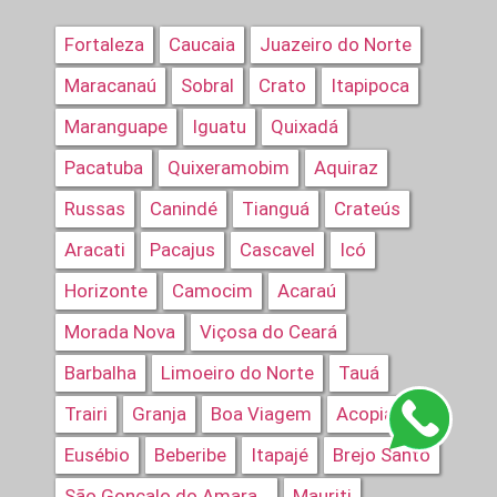
Fortaleza
Caucaia
Juazeiro do Norte
Maracanaú
Sobral
Crato
Itapipoca
Maranguape
Iguatu
Quixadá
Pacatuba
Quixeramobim
Aquiraz
Russas
Canindé
Tianguá
Crateús
Aracati
Pacajus
Cascavel
Icó
Horizonte
Camocim
Acaraú
Morada Nova
Viçosa do Ceará
Barbalha
Limoeiro do Norte
Tauá
Trairi
Granja
Boa Viagem
Acopiara
Eusébio
Beberibe
Itapajé
Brejo Santo
Mauriti
São Gonçalo do Amarante