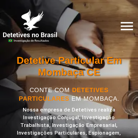
Detetive Particular Em
Mombaça CE
CONTE COM
DETETIVES
PARTICULARES
EM MOMBAÇA.
Nossa empresa de Detetives realiza
Investigação Conjugal, Investigação
Trabalhista, Investigação Empresarial,
Investigações Particulares, Espionagem,