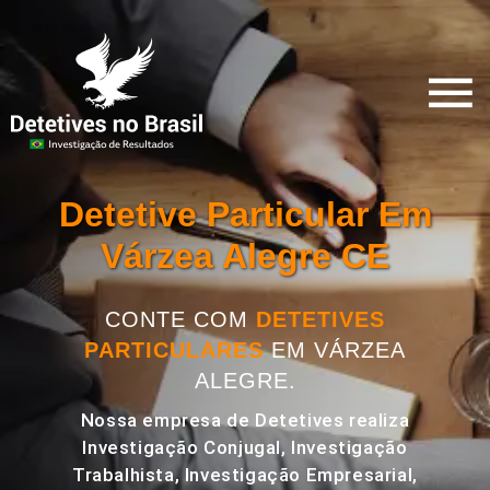
Detetive Particular Em
Várzea Alegre CE
CONTE COM
DETETIVES
PARTICULARES
EM VÁRZEA
ALEGRE.
Nossa empresa de Detetives realiza
Investigação Conjugal, Investigação
Trabalhista, Investigação Empresarial,