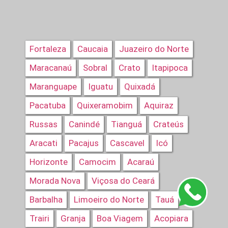
Fortaleza
Caucaia
Juazeiro do Norte
Maracanaú
Sobral
Crato
Itapipoca
Maranguape
Iguatu
Quixadá
Pacatuba
Quixeramobim
Aquiraz
Russas
Canindé
Tianguá
Crateús
Aracati
Pacajus
Cascavel
Icó
Horizonte
Camocim
Acaraú
Morada Nova
Viçosa do Ceará
Barbalha
Limoeiro do Norte
Tauá
Trairi
Granja
Boa Viagem
Acopiara