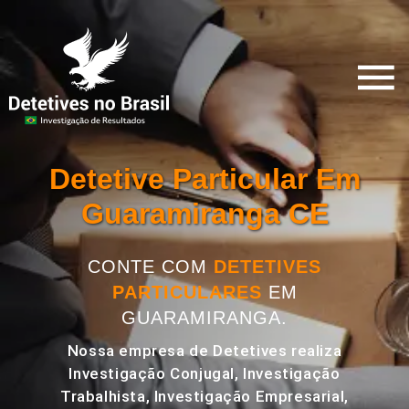
Detetive Particular Em
Guaramiranga CE
CONTE COM
DETETIVES
PARTICULARES
EM
GUARAMIRANGA.
Nossa empresa de Detetives realiza
Investigação Conjugal, Investigação
Trabalhista, Investigação Empresarial,