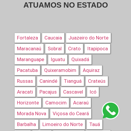
ATUAMOS NO ESTADO
Fortaleza
Caucaia
Juazeiro do Norte
Maracanaú
Sobral
Crato
Itapipoca
Maranguape
Iguatu
Quixadá
Pacatuba
Quixeramobim
Aquiraz
Russas
Canindé
Tianguá
Crateús
Aracati
Pacajus
Cascavel
Icó
Horizonte
Camocim
Acaraú
Morada Nova
Viçosa do Ceará
Barbalha
Limoeiro do Norte
Tauá