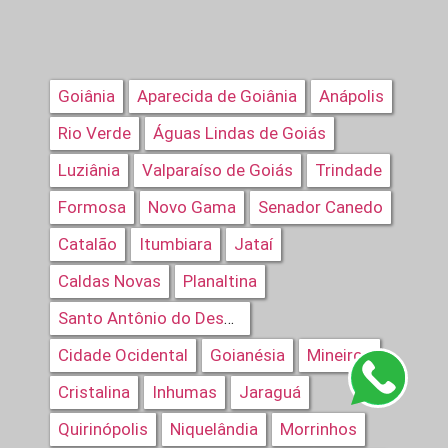
Goiânia
Aparecida de Goiânia
Anápolis
Rio Verde
Águas Lindas de Goiás
Luziânia
Valparaíso de Goiás
Trindade
Formosa
Novo Gama
Senador Canedo
Catalão
Itumbiara
Jataí
Caldas Novas
Planaltina
Santo Antônio do Descoberto
Cidade Ocidental
Goianésia
Mineiros
Cristalina
Inhumas
Jaraguá
Quirinópolis
Niquelândia
Morrinhos