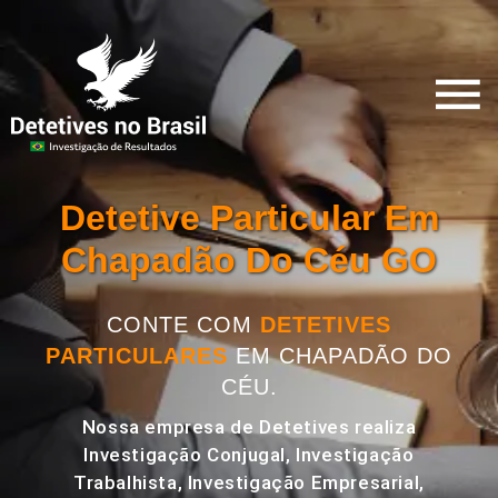
Detetive Particular Em
Chapadão Do Céu GO
CONTE COM
DETETIVES
PARTICULARES
EM CHAPADÃO DO
CÉU.
Nossa empresa de Detetives realiza
Investigação Conjugal, Investigação
Trabalhista, Investigação Empresarial,