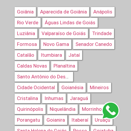
Goiânia
Aparecida de Goiânia
Anápolis
Rio Verde
Águas Lindas de Goiás
Luziânia
Valparaíso de Goiás
Trindade
Formosa
Novo Gama
Senador Canedo
Catalão
Itumbiara
Jataí
Caldas Novas
Planaltina
Santo Antônio do Descoberto
Cidade Ocidental
Goianésia
Mineiros
Cristalina
Inhumas
Jaraguá
Quirinópolis
Niquelândia
Morrinhos
Porangatu
Goianira
Itaberaí
Uruaçu
Santa Helena de Goiás
Posse
Goiatuba