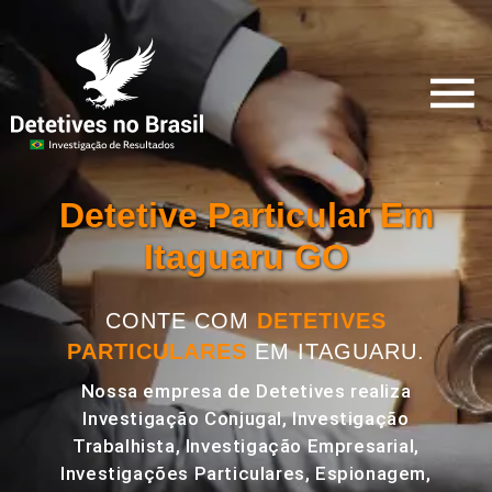
Detetive Particular Em
Itaguaru GO
CONTE COM
DETETIVES
PARTICULARES
EM ITAGUARU.
Nossa empresa de Detetives realiza
Investigação Conjugal, Investigação
Trabalhista, Investigação Empresarial,
Investigações Particulares, Espionagem,