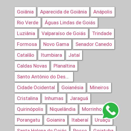
Goiânia
Aparecida de Goiânia
Anápolis
Rio Verde
Águas Lindas de Goiás
Luziânia
Valparaíso de Goiás
Trindade
Formosa
Novo Gama
Senador Canedo
Catalão
Itumbiara
Jataí
Caldas Novas
Planaltina
Santo Antônio do Descoberto
Cidade Ocidental
Goianésia
Mineiros
Cristalina
Inhumas
Jaraguá
Quirinópolis
Niquelândia
Morrinhos
Porangatu
Goianira
Itaberaí
Uruaçu
Santa Helena de Goiás
Posse
Goiatuba