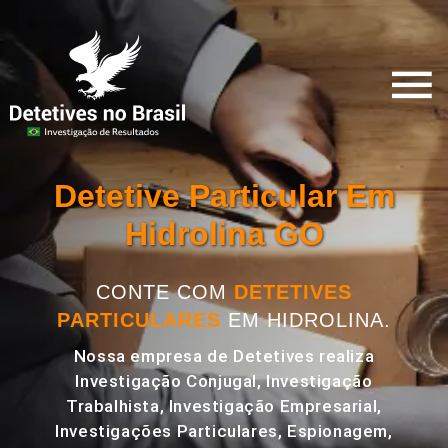
Detetive Particular Em
Hidrolina GO
CONTE COM
DETETIVES
PARTICULARES
EM HIDROLINA.
Nossa empresa de Detetives realiza
Investigação Conjugal, Investigação
Trabalhista, Investigação Empresarial,
Investigações Particulares, Espionagem,