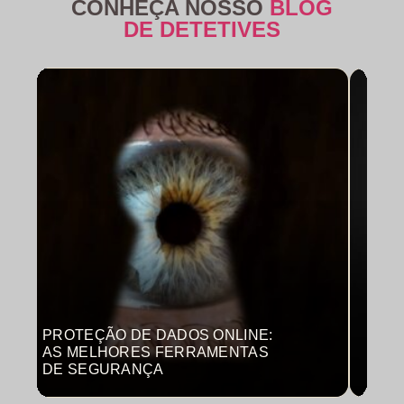
CONHEÇA NOSSO
BLOG
DE DETETIVES
PROTEÇÃO DE DADOS ONLINE:
MON
AS MELHORES FERRAMENTAS
COM
DE SEGURANÇA
PRO