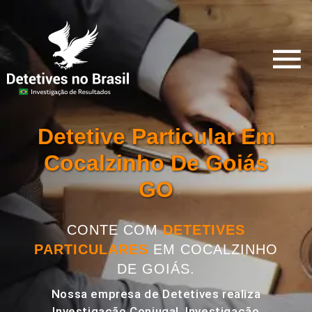
Detetive Particular Em
Cocalzinho De Goiás
GO
CONTE COM
DETETIVES
PARTICULARES
EM COCALZINHO
DE GOIÁS.
Nossa empresa de Detetives realiza
Investigação Conjugal, Investigação