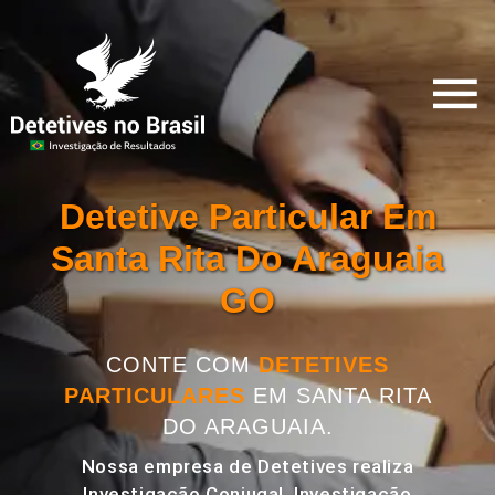
Detetive Particular Em
Santa Rita Do Araguaia
GO
CONTE COM
DETETIVES
PARTICULARES
EM SANTA RITA
DO ARAGUAIA.
Nossa empresa de Detetives realiza
Investigação Conjugal, Investigação