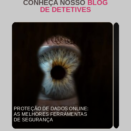
CONHEÇA NOSSO
BLOG
DE DETETIVES
PROTEÇÃO DE DADOS ONLINE:
MON
AS MELHORES FERRAMENTAS
COM
DE SEGURANÇA
PRO