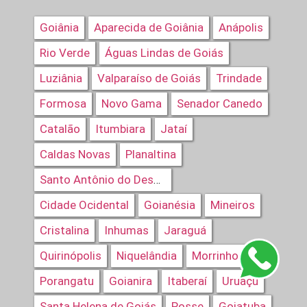
Goiânia
Aparecida de Goiânia
Anápolis
Rio Verde
Águas Lindas de Goiás
Luziânia
Valparaíso de Goiás
Trindade
Formosa
Novo Gama
Senador Canedo
Catalão
Itumbiara
Jataí
Caldas Novas
Planaltina
Santo Antônio do Descoberto
Cidade Ocidental
Goianésia
Mineiros
Cristalina
Inhumas
Jaraguá
Quirinópolis
Niquelândia
Morrinhos
Porangatu
Goianira
Itaberaí
Uruaçu
Santa Helena de Goiás
Posse
Goiatuba