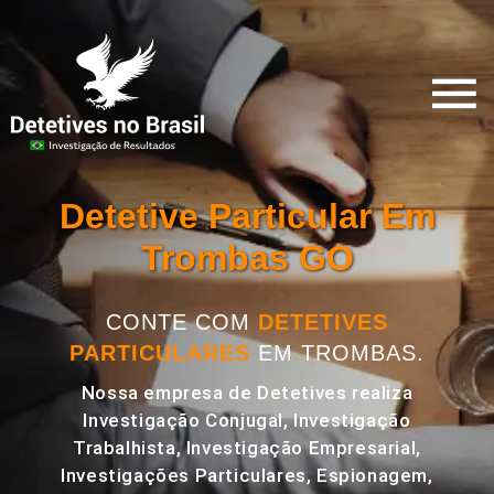
Detetive Particular Em
Trombas GO
CONTE COM
DETETIVES
PARTICULARES
EM TROMBAS.
Nossa empresa de Detetives realiza
Investigação Conjugal, Investigação
Trabalhista, Investigação Empresarial,
Investigações Particulares, Espionagem,