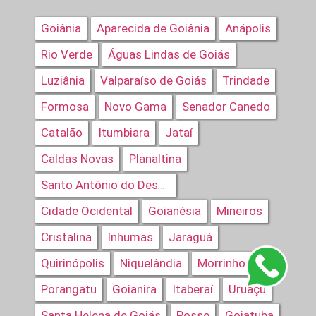
Goiânia
Aparecida de Goiânia
Anápolis
Rio Verde
Águas Lindas de Goiás
Luziânia
Valparaíso de Goiás
Trindade
Formosa
Novo Gama
Senador Canedo
Catalão
Itumbiara
Jataí
Caldas Novas
Planaltina
Santo Antônio do Descoberto
Cidade Ocidental
Goianésia
Mineiros
Cristalina
Inhumas
Jaraguá
Quirinópolis
Niquelândia
Morrinhos
Porangatu
Goianira
Itaberaí
Uruaçu
Santa Helena de Goiás
Posse
Goiatuba