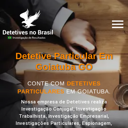
Detetive Particular Em
Goiatuba GO
CONTE COM
DETETIVES
PARTICULARES
EM GOIATUBA.
Nossa empresa de Detetives realiza
Investigação Conjugal, Investigação
Trabalhista, Investigação Empresarial,
Investigações Particulares, Espionagem,