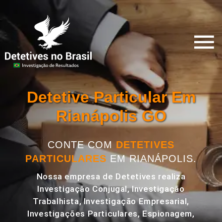
Detetive Particular Em
Rianápolis GO
CONTE COM
DETETIVES
PARTICULARES
EM RIANÁPOLIS.
Nossa empresa de Detetives realiza
Investigação Conjugal, Investigação
Trabalhista, Investigação Empresarial,
Investigações Particulares, Espionagem,