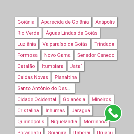
Goiânia
Aparecida de Goiânia
Anápolis
Rio Verde
Águas Lindas de Goiás
Luziânia
Valparaíso de Goiás
Trindade
Formosa
Novo Gama
Senador Canedo
Catalão
Itumbiara
Jataí
Caldas Novas
Planaltina
Santo Antônio do Descoberto
Cidade Ocidental
Goianésia
Mineiros
Cristalina
Inhumas
Jaraguá
Quirinópolis
Niquelândia
Morrinhos
Porangatu
Goianira
Itaberaí
Uruaçu