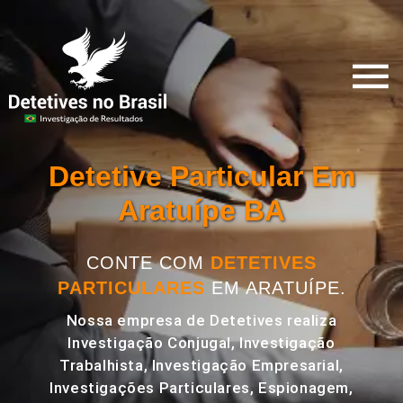
Detetive Particular Em
Aratuípe BA
CONTE COM
DETETIVES
PARTICULARES
EM ARATUÍPE.
Nossa empresa de Detetives realiza
Investigação Conjugal, Investigação
Trabalhista, Investigação Empresarial,
Investigações Particulares, Espionagem,