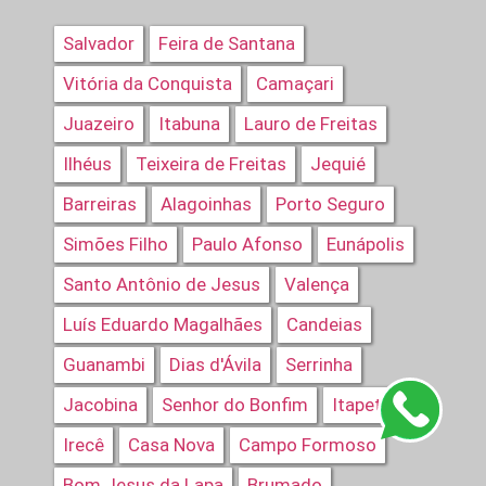
Salvador
Feira de Santana
Vitória da Conquista
Camaçari
Juazeiro
Itabuna
Lauro de Freitas
Ilhéus
Teixeira de Freitas
Jequié
Barreiras
Alagoinhas
Porto Seguro
Simões Filho
Paulo Afonso
Eunápolis
Santo Antônio de Jesus
Valença
Luís Eduardo Magalhães
Candeias
Guanambi
Dias d'Ávila
Serrinha
Jacobina
Senhor do Bonfim
Itapetinga
Irecê
Casa Nova
Campo Formoso
Bom Jesus da Lapa
Brumado