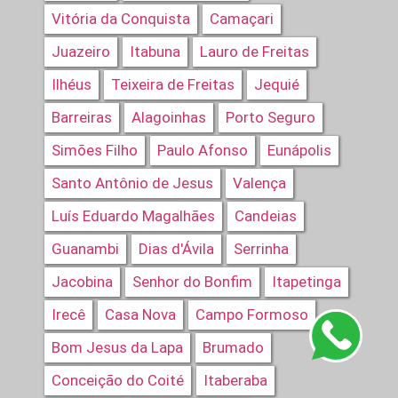
Vitória da Conquista
Camaçari
Juazeiro
Itabuna
Lauro de Freitas
Ilhéus
Teixeira de Freitas
Jequié
Barreiras
Alagoinhas
Porto Seguro
Simões Filho
Paulo Afonso
Eunápolis
Santo Antônio de Jesus
Valença
Luís Eduardo Magalhães
Candeias
Guanambi
Dias d'Ávila
Serrinha
Jacobina
Senhor do Bonfim
Itapetinga
Irecê
Casa Nova
Campo Formoso
Bom Jesus da Lapa
Brumado
Conceição do Coité
Itaberaba