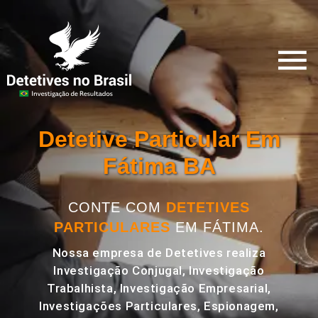
Detetive Particular Em
Fátima BA
CONTE COM
DETETIVES
PARTICULARES
EM FÁTIMA.
Nossa empresa de Detetives realiza
Investigação Conjugal, Investigação
Trabalhista, Investigação Empresarial,
Investigações Particulares, Espionagem,