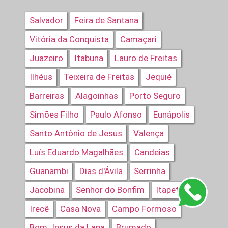
Salvador
Feira de Santana
Vitória da Conquista
Camaçari
Juazeiro
Itabuna
Lauro de Freitas
Ilhéus
Teixeira de Freitas
Jequié
Barreiras
Alagoinhas
Porto Seguro
Simões Filho
Paulo Afonso
Eunápolis
Santo Antônio de Jesus
Valença
Luís Eduardo Magalhães
Candeias
Guanambi
Dias d'Ávila
Serrinha
Jacobina
Senhor do Bonfim
Itapetinga
Irecê
Casa Nova
Campo Formoso
Bom Jesus da Lapa
Brumado