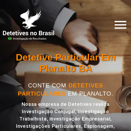
Detetive Particular Em
Planalto BA
CONTE COM
DETETIVES
PARTICULARES
EM PLANALTO.
Nossa empresa de Detetives realiza
Investigação Conjugal, Investigação
Trabalhista, Investigação Empresarial,
Investigações Particulares, Espionagem,