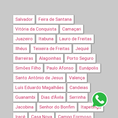
Salvador
Feira de Santana
Vitória da Conquista
Camaçari
Juazeiro
Itabuna
Lauro de Freitas
Ilhéus
Teixeira de Freitas
Jequié
Barreiras
Alagoinhas
Porto Seguro
Simões Filho
Paulo Afonso
Eunápolis
Santo Antônio de Jesus
Valença
Luís Eduardo Magalhães
Candeias
Guanambi
Dias d'Ávila
Serrinha
Jacobina
Senhor do Bonfim
Itapetinga
Irecê
Casa Nova
Campo Formoso