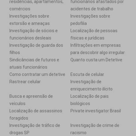
residências, apartamentos,
funcionários afastados por
comércios
acidentes de trabalho
Investigações sobre
Investigações sobre
extorsão e ameaças
pedofilia
Investigação de sócios e
Localização de pessoas
funcionários desleais
físicas e jurídicas
Investigação de guarda dos
Infiltrações em empresas
filhos
para descobrir algo irregular
Sindicâncias de futuros e
Quanto custa um Detetive
atuais funcionários
Como contratar um detetive
Escuta de celular
Rastrear celular
Investigação de
enriquecimento ilícito
Busca e apreensão de
Localização de pais
veículos
biológicos
Localização de assassinos
Private investigator Brasil
foragidos
Investigação de tráfico de
Investigação de crime de
drogas SP
racismo