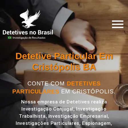
Detetive Particular Em
Cristópolis BA
CONTE COM
DETETIVES
PARTICULARES
EM CRISTÓPOLIS.
Nossa empresa de Detetives realiza
Investigação Conjugal, Investigação
Trabalhista, Investigação Empresarial,
Investigações Particulares, Espionagem,