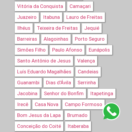
Vitória da Conquista
Camaçari
Juazeiro
Itabuna
Lauro de Freitas
Ilhéus
Teixeira de Freitas
Jequié
Barreiras
Alagoinhas
Porto Seguro
Simões Filho
Paulo Afonso
Eunápolis
Santo Antônio de Jesus
Valença
Luís Eduardo Magalhães
Candeias
Guanambi
Dias d'Ávila
Serrinha
Jacobina
Senhor do Bonfim
Itapetinga
Irecê
Casa Nova
Campo Formoso
Bom Jesus da Lapa
Brumado
Conceição do Coité
Itaberaba