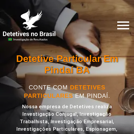
Detetive Particular Em
Pindaí BA
CONTE COM
DETETIVES
PARTICULARES
EM PINDAÍ.
Nossa empresa de Detetives realiza
Investigação Conjugal, Investigação
Trabalhista, Investigação Empresarial,
Investigações Particulares, Espionagem,