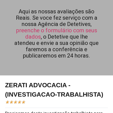
Aqui as nossas avaliações são
Reais. Se voce fez serviço com a
nossa Agência de Detetives,
preenche o formulário com seus
dados
, o Detetive que lhe
atendeu e envie a sua opinião que
faremos a conferência e
publicaremos em 24 horas.
ZERATI ADVOCACIA -
(INVESTIGACAO-TRABALHISTA)
★
★
★
★
★