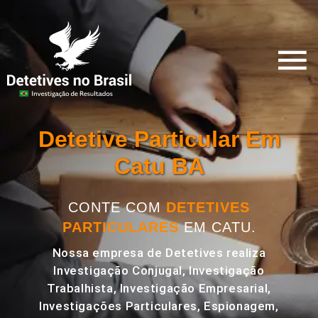
Detetive Particular Em
Catu BA
CONTE COM
DETETIVES
PARTICULARES
EM CATU.
Nossa empresa de Detetives realiza
Investigação Conjugal, Investigação
Trabalhista, Investigação Empresarial,
Investigações Particulares, Espionagem,