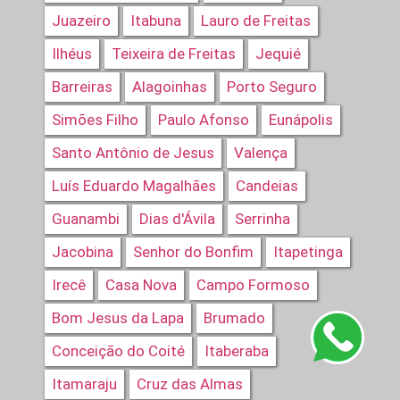
Juazeiro
Itabuna
Lauro de Freitas
Ilhéus
Teixeira de Freitas
Jequié
Barreiras
Alagoinhas
Porto Seguro
Simões Filho
Paulo Afonso
Eunápolis
Santo Antônio de Jesus
Valença
Luís Eduardo Magalhães
Candeias
Guanambi
Dias d'Ávila
Serrinha
Jacobina
Senhor do Bonfim
Itapetinga
Irecê
Casa Nova
Campo Formoso
Bom Jesus da Lapa
Brumado
Conceição do Coité
Itaberaba
Itamaraju
Cruz das Almas