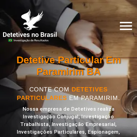
Detetive Particular Em
Paramirim BA
CONTE COM
DETETIVES
PARTICULARES
EM PARAMIRIM.
Nossa empresa de Detetives realiza
Investigação Conjugal, Investigação
Trabalhista, Investigação Empresarial,
Investigações Particulares, Espionagem,