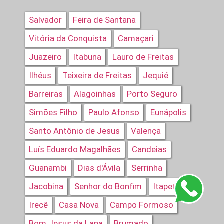
Salvador
Feira de Santana
Vitória da Conquista
Camaçari
Juazeiro
Itabuna
Lauro de Freitas
Ilhéus
Teixeira de Freitas
Jequié
Barreiras
Alagoinhas
Porto Seguro
Simões Filho
Paulo Afonso
Eunápolis
Santo Antônio de Jesus
Valença
Luís Eduardo Magalhães
Candeias
Guanambi
Dias d'Ávila
Serrinha
Jacobina
Senhor do Bonfim
Itapetinga
Irecê
Casa Nova
Campo Formoso
Bom Jesus da Lapa
Brumado