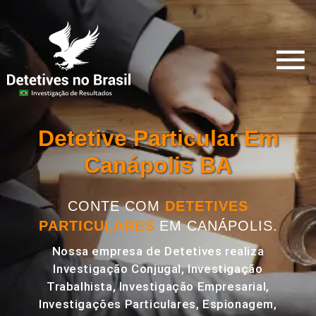
Detetive Particular Em
Canápolis BA
CONTE COM
DETETIVES
PARTICULARES
EM CANÁPOLIS.
Nossa empresa de Detetives realiza
Investigação Conjugal, Investigação
Trabalhista, Investigação Empresarial,
Investigações Particulares, Espionagem,