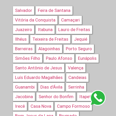
Salvador
Feira de Santana
Vitória da Conquista
Camaçari
Juazeiro
Itabuna
Lauro de Freitas
Ilhéus
Teixeira de Freitas
Jequié
Barreiras
Alagoinhas
Porto Seguro
Simões Filho
Paulo Afonso
Eunápolis
Santo Antônio de Jesus
Valença
Luís Eduardo Magalhães
Candeias
Guanambi
Dias d'Ávila
Serrinha
Jacobina
Senhor do Bonfim
Itapetinga
Irecê
Casa Nova
Campo Formoso
Bom Jesus da Lapa
Brumado