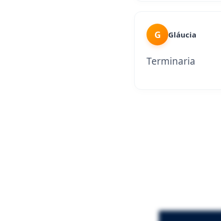
G
Gláucia
Terminaria