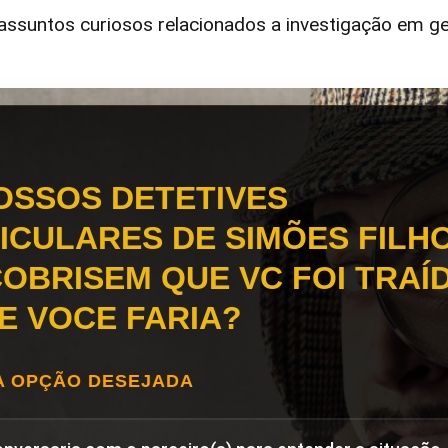
ssuntos curiosos relacionados a investigação em ge
OSSOS DETETIVES
ICULARES DE SIMÕES FILH
OBRISEM QUE VC FOI TRAÍD
E VOCE FARIA?
A OPÇÃO DESEJADA