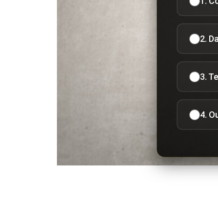
1. C
2. D
3. T
4. O