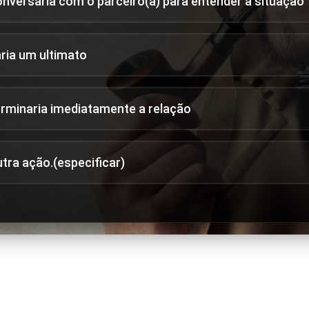
onversaria com o parceiro(a) para entender a situação
aria um ultimato
erminaria imediatamente a relação
utra ação.(especificar)