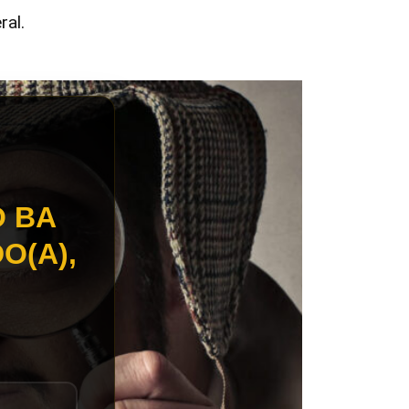
ral.
O BA
O(A),