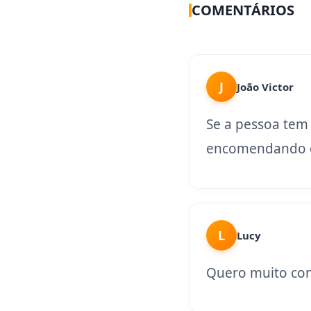
COMENTÁRIOS
J
João Victor
Se a pessoa tem
encomendando o
L
Lucy
Quero muito con