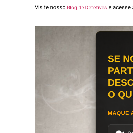
Visite nosso
e acesse a
Blog de Detetives
SE N
PART
DESC
O QU
MAQUE 