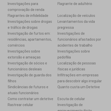
Investigações para
Flagrante de adultério
comprovação de renda
Flagrantes de infidelidade
Localização de veículos
Investigações sobre drogas
Levantamentos da vida
e tráfico de drogas
pregressa
Investigação de furtos em:
Investigações de
residências, apartamentos,
funcionários afastados por
comércios
acidentes de trabalho
Investigações sobre
Investigações sobre
extorsão e ameaças
pedofilia
Investigação de sócios e
Localização de pessoas
funcionários desleais
físicas e jurídicas
Investigação de guarda dos
Infiltrações em empresas
filhos
para descobrir algo irregular
Sindicâncias de futuros e
Quanto custa um Detetive
atuais funcionários
Como contratar um detetive
Escuta de celular
Rastrear celular
Investigação de
enriquecimento ilícito