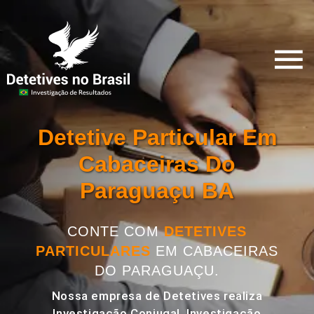
Detetive Particular Em
Cabaceiras Do
Paraguaçu BA
CONTE COM
DETETIVES
PARTICULARES
EM CABACEIRAS
DO PARAGUAÇU.
Nossa empresa de Detetives realiza
Investigação Conjugal, Investigação