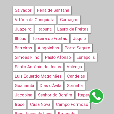
Salvador
Feira de Santana
Vitória da Conquista
Camaçari
Juazeiro
Itabuna
Lauro de Freitas
Ilhéus
Teixeira de Freitas
Jequié
Barreiras
Alagoinhas
Porto Seguro
Simões Filho
Paulo Afonso
Eunápolis
Santo Antônio de Jesus
Valença
Luís Eduardo Magalhães
Candeias
Guanambi
Dias d'Ávila
Serrinha
Jacobina
Senhor do Bonfim
Itapetinga
Irecê
Casa Nova
Campo Formoso
Bom Jesus da Lapa
Brumado