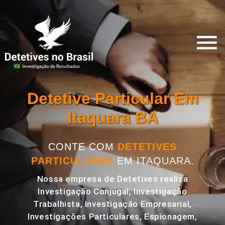
Detetive Particular Em
Itaquara BA
CONTE COM
DETETIVES
PARTICULARES
EM ITAQUARA.
Nossa empresa de Detetives realiza
Investigação Conjugal, Investigação
Trabalhista, Investigação Empresarial,
Investigações Particulares, Espionagem,