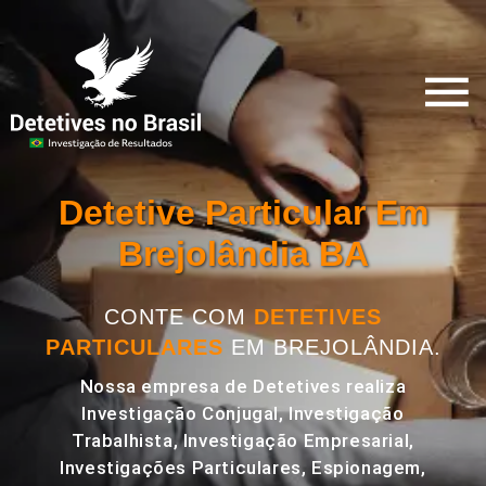
Detetive Particular Em
Brejolândia BA
CONTE COM
DETETIVES
PARTICULARES
EM BREJOLÂNDIA.
Nossa empresa de Detetives realiza
Investigação Conjugal, Investigação
Trabalhista, Investigação Empresarial,
Investigações Particulares, Espionagem,