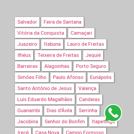
Salvador
Feira de Santana
Vitória da Conquista
Camaçari
Juazeiro
Itabuna
Lauro de Freitas
Ilhéus
Teixeira de Freitas
Jequié
Barreiras
Alagoinhas
Porto Seguro
Simões Filho
Paulo Afonso
Eunápolis
Santo Antônio de Jesus
Valença
Luís Eduardo Magalhães
Candeias
Guanambi
Dias d'Ávila
Serrinha
Jacobina
Senhor do Bonfim
Itapetinga
Irecê
Casa Nova
Campo Formoso