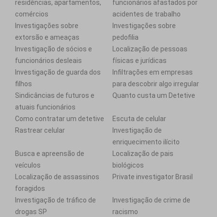
residências, apartamentos,
funcionários afastados por
comércios
acidentes de trabalho
Investigações sobre
Investigações sobre
extorsão e ameaças
pedofilia
Investigação de sócios e
Localização de pessoas
funcionários desleais
físicas e jurídicas
Investigação de guarda dos
Infiltrações em empresas
filhos
para descobrir algo irregular
Sindicâncias de futuros e
Quanto custa um Detetive
atuais funcionários
Como contratar um detetive
Escuta de celular
Rastrear celular
Investigação de
enriquecimento ilícito
Busca e apreensão de
Localização de pais
veículos
biológicos
Localização de assassinos
Private investigator Brasil
foragidos
Investigação de tráfico de
Investigação de crime de
drogas SP
racismo