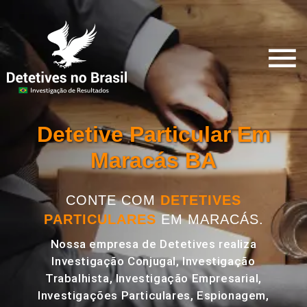
Detetive Particular Em
Maracás BA
CONTE COM
DETETIVES
PARTICULARES
EM MARACÁS.
Nossa empresa de Detetives realiza
Investigação Conjugal, Investigação
Trabalhista, Investigação Empresarial,
Investigações Particulares, Espionagem,