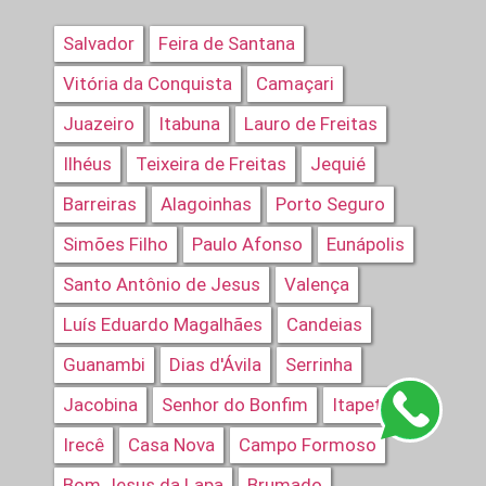
Salvador
Feira de Santana
Vitória da Conquista
Camaçari
Juazeiro
Itabuna
Lauro de Freitas
Ilhéus
Teixeira de Freitas
Jequié
Barreiras
Alagoinhas
Porto Seguro
Simões Filho
Paulo Afonso
Eunápolis
Santo Antônio de Jesus
Valença
Luís Eduardo Magalhães
Candeias
Guanambi
Dias d'Ávila
Serrinha
Jacobina
Senhor do Bonfim
Itapetinga
Irecê
Casa Nova
Campo Formoso
Bom Jesus da Lapa
Brumado