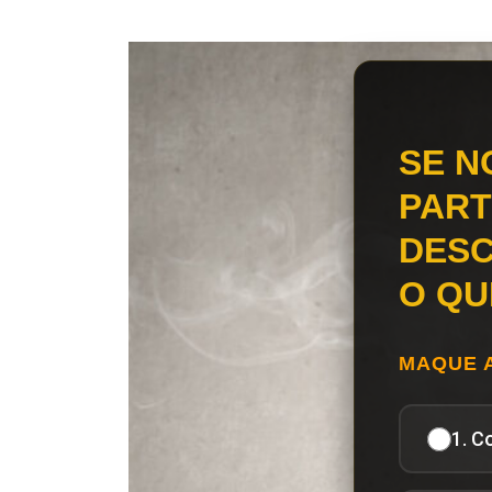
SE N
PART
DESC
O QU
MAQUE 
1. C