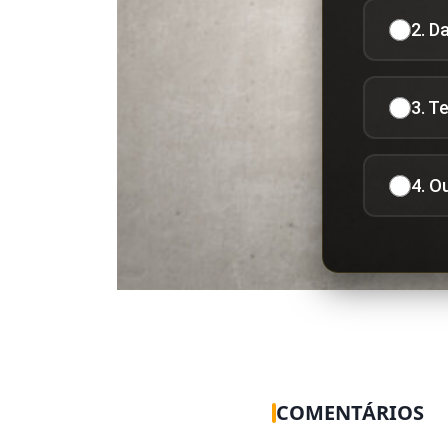
2. D
3. T
4. O
COMENTÁRIOS