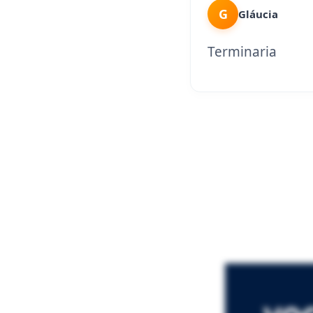
G
Gláucia
Terminaria