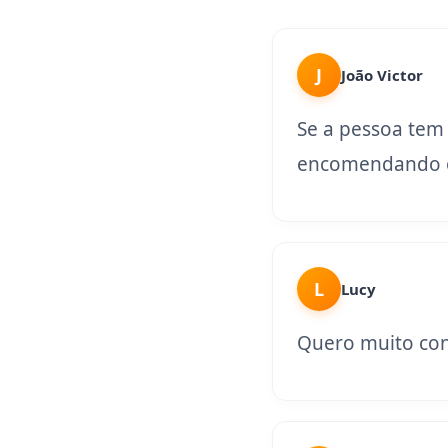
J
João Victor
Se a pessoa tem
encomendando o
L
Lucy
Quero muito con