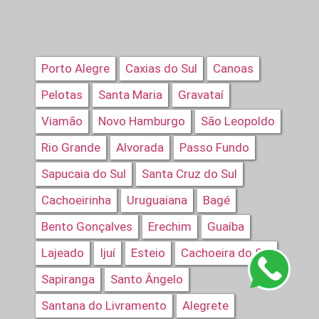
Porto Alegre
Caxias do Sul
Canoas
Pelotas
Santa Maria
Gravataí
Viamão
Novo Hamburgo
São Leopoldo
Rio Grande
Alvorada
Passo Fundo
Sapucaia do Sul
Santa Cruz do Sul
Cachoeirinha
Uruguaiana
Bagé
Bento Gonçalves
Erechim
Guaíba
Lajeado
Ijuí
Esteio
Cachoeira do Sul
Sapiranga
Santo Ângelo
Santana do Livramento
Alegrete