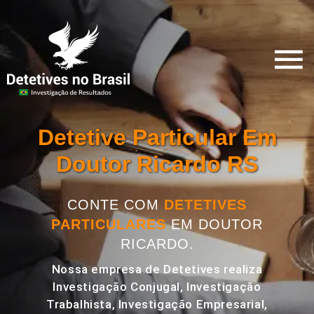
Detetive Particular Em
Doutor Ricardo RS
CONTE COM
DETETIVES
PARTICULARES
EM DOUTOR
RICARDO.
Nossa empresa de Detetives realiza
Investigação Conjugal, Investigação
Trabalhista, Investigação Empresarial,