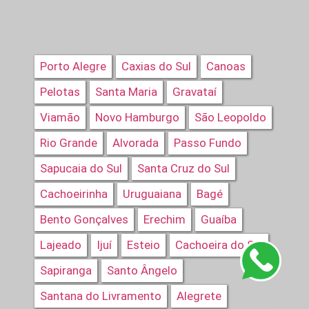
Porto Alegre
Caxias do Sul
Canoas
Pelotas
Santa Maria
Gravataí
Viamão
Novo Hamburgo
São Leopoldo
Rio Grande
Alvorada
Passo Fundo
Sapucaia do Sul
Santa Cruz do Sul
Cachoeirinha
Uruguaiana
Bagé
Bento Gonçalves
Erechim
Guaíba
Lajeado
Ijuí
Esteio
Cachoeira do Sul
Sapiranga
Santo Ângelo
Santana do Livramento
Alegrete