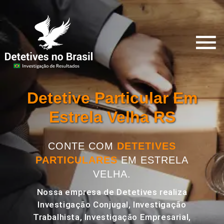
Detetive Particular Em
Estrela Velha RS
CONTE COM
DETETIVES
PARTICULARES
EM ESTRELA
VELHA.
Nossa empresa de Detetives realiza
Investigação Conjugal, Investigação
Trabalhista, Investigação Empresarial,