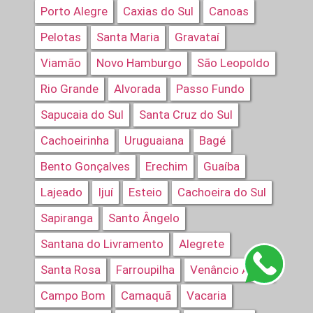
Porto Alegre
Caxias do Sul
Canoas
Pelotas
Santa Maria
Gravataí
Viamão
Novo Hamburgo
São Leopoldo
Rio Grande
Alvorada
Passo Fundo
Sapucaia do Sul
Santa Cruz do Sul
Cachoeirinha
Uruguaiana
Bagé
Bento Gonçalves
Erechim
Guaíba
Lajeado
Ijuí
Esteio
Cachoeira do Sul
Sapiranga
Santo Ângelo
Santana do Livramento
Alegrete
Santa Rosa
Farroupilha
Venâncio Aires
Campo Bom
Camaquã
Vacaria