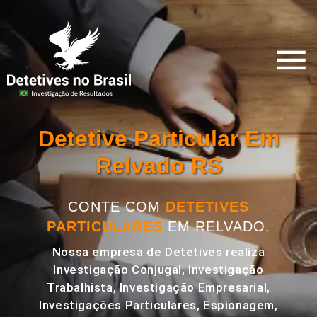
Detetive Particular Em
Relvado RS
CONTE COM
DETETIVES
PARTICULARES
EM RELVADO.
Nossa empresa de Detetives realiza
Investigação Conjugal, Investigação
Trabalhista, Investigação Empresarial,
Investigações Particulares, Espionagem,