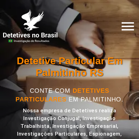
Detetive Particular Em
Palmitinho RS
CONTE COM
DETETIVES
PARTICULARES
EM PALMITINHO.
Nossa empresa de Detetives realiza
Investigação Conjugal, Investigação
Trabalhista, Investigação Empresarial,
Investigações Particulares, Espionagem,