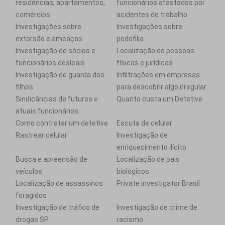
residências, apartamentos,
funcionários afastados por
comércios
acidentes de trabalho
Investigações sobre
Investigações sobre
extorsão e ameaças
pedofilia
Investigação de sócios e
Localização de pessoas
funcionários desleais
físicas e jurídicas
Investigação de guarda dos
Infiltrações em empresas
filhos
para descobrir algo irregular
Sindicâncias de futuros e
Quanto custa um Detetive
atuais funcionários
Como contratar um detetive
Escuta de celular
Rastrear celular
Investigação de
enriquecimento ilícito
Busca e apreensão de
Localização de pais
veículos
biológicos
Localização de assassinos
Private investigator Brasil
foragidos
Investigação de tráfico de
Investigação de crime de
drogas SP
racismo