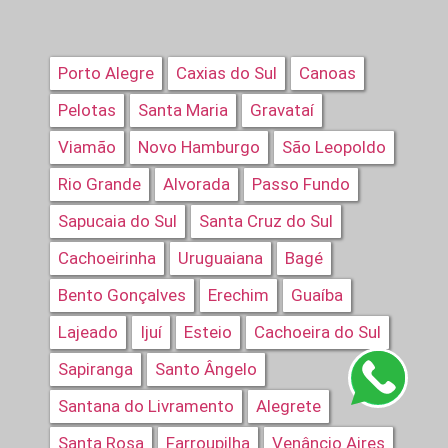
Porto Alegre
Caxias do Sul
Canoas
Pelotas
Santa Maria
Gravataí
Viamão
Novo Hamburgo
São Leopoldo
Rio Grande
Alvorada
Passo Fundo
Sapucaia do Sul
Santa Cruz do Sul
Cachoeirinha
Uruguaiana
Bagé
Bento Gonçalves
Erechim
Guaíba
Lajeado
Ijuí
Esteio
Cachoeira do Sul
Sapiranga
Santo Ângelo
Santana do Livramento
Alegrete
Santa Rosa
Farroupilha
Venâncio Aires