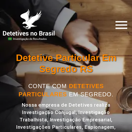
Detetive Particular Em
Segredo RS
CONTE COM
DETETIVES
PARTICULARES
EM SEGREDO.
Nossa empresa de Detetives realiza
Investigação Conjugal, Investigação
Trabalhista, Investigação Empresarial,
Investigações Particulares, Espionagem,