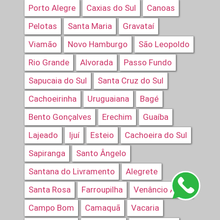
Porto Alegre
Caxias do Sul
Canoas
Pelotas
Santa Maria
Gravataí
Viamão
Novo Hamburgo
São Leopoldo
Rio Grande
Alvorada
Passo Fundo
Sapucaia do Sul
Santa Cruz do Sul
Cachoeirinha
Uruguaiana
Bagé
Bento Gonçalves
Erechim
Guaíba
Lajeado
Ijuí
Esteio
Cachoeira do Sul
Sapiranga
Santo Ângelo
Santana do Livramento
Alegrete
Santa Rosa
Farroupilha
Venâncio Aires
Campo Bom
Camaquã
Vacaria