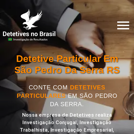
Detetive Particular Em
São Pedro Da Serra RS
CONTE COM
DETETIVES
PARTICULARES
EM SÃO PEDRO
DA SERRA.
Nossa empresa de Detetives realiza
Investigação Conjugal, Investigação
Trabalhista, Investigação Empresarial,