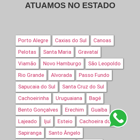
ATUAMOS NO ESTADO
Porto Alegre
Caxias do Sul
Canoas
Pelotas
Santa Maria
Gravataí
Viamão
Novo Hamburgo
São Leopoldo
Rio Grande
Alvorada
Passo Fundo
Sapucaia do Sul
Santa Cruz do Sul
Cachoeirinha
Uruguaiana
Bagé
Bento Gonçalves
Erechim
Guaíba
Lajeado
Ijuí
Esteio
Cachoeira do Sul
Sapiranga
Santo Ângelo