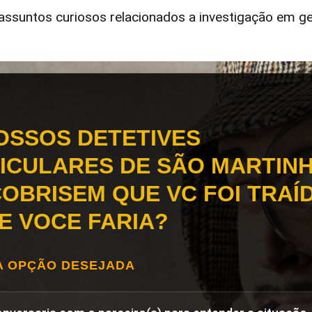
ssuntos curiosos relacionados a investigação em ge
OSSOS DETETIVES
ICULARES DE SÃO MARTIN
OBRISEM QUE VC FOI TRAÍD
E VOCE FARIA?
A OPÇÃO DESEJADA