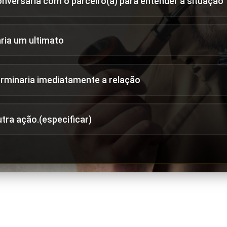
onversaria com o parceiro(a) para entender a situação
aria um ultimato
erminaria imediatamente a relação
utra ação.(especificar)