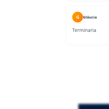
G
Gláucia
Terminaria