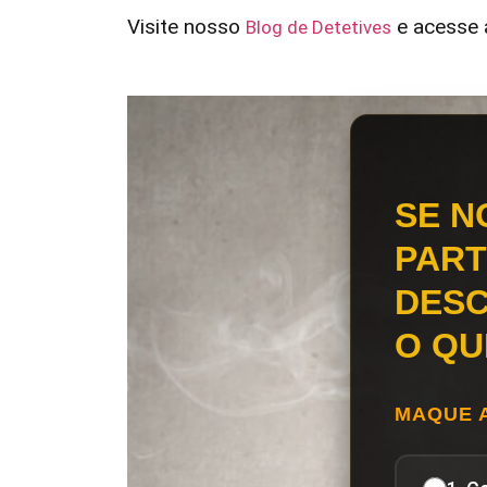
Visite nosso
e acesse a
Blog de Detetives
SE N
PART
DESC
O QU
MAQUE 