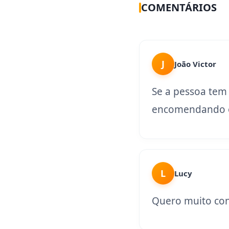
COMENTÁRIOS
J
João Victor
Se a pessoa tem
encomendando o
L
Lucy
Quero muito con