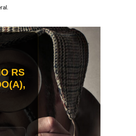
ral.
HO RS
O(A),