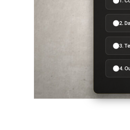
1. C
2. D
3. T
4. O