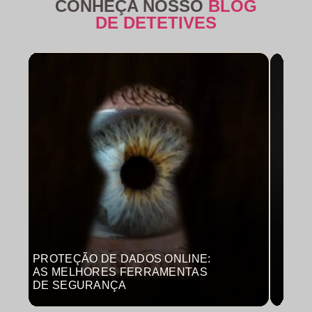
CONHEÇA NOSSO
BLOG
DE DETETIVES
PROTEÇÃO DE DADOS ONLINE:
MON
AS MELHORES FERRAMENTAS
COM
DE SEGURANÇA
PRO