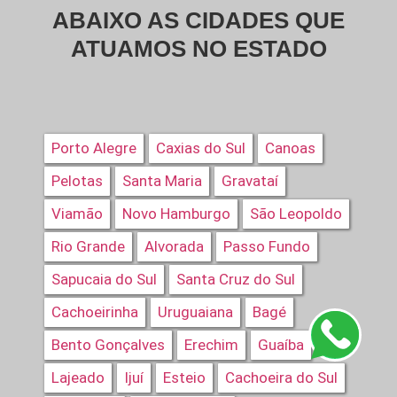
ABAIXO AS CIDADES QUE
ATUAMOS NO ESTADO
Porto Alegre
Caxias do Sul
Canoas
Pelotas
Santa Maria
Gravataí
Viamão
Novo Hamburgo
São Leopoldo
Rio Grande
Alvorada
Passo Fundo
Sapucaia do Sul
Santa Cruz do Sul
Cachoeirinha
Uruguaiana
Bagé
Bento Gonçalves
Erechim
Guaíba
Lajeado
Ijuí
Esteio
Cachoeira do Sul