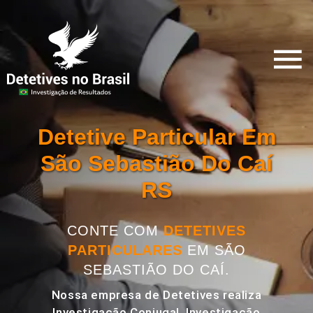
Detetive Particular Em
São Sebastião Do Caí
RS
CONTE COM
DETETIVES
PARTICULARES
EM SÃO
SEBASTIÃO DO CAÍ.
Nossa empresa de Detetives realiza
Investigação Conjugal, Investigação