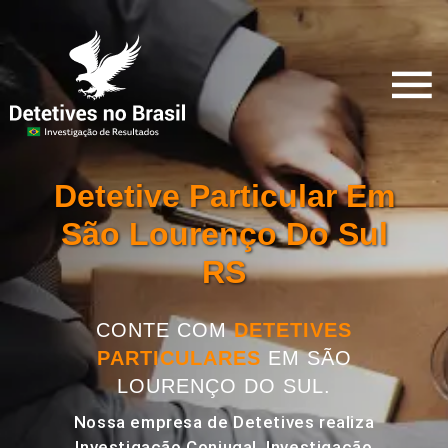
Detetive Particular Em
São Lourenço Do Sul
RS
CONTE COM
DETETIVES
PARTICULARES
EM SÃO
LOURENÇO DO SUL.
Nossa empresa de Detetives realiza
Investigação Conjugal, Investigação