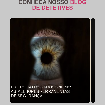
CONHEÇA NOSSO
BLOG
DE DETETIVES
PROTEÇÃO DE DADOS ONLINE:
MON
AS MELHORES FERRAMENTAS
COM
DE SEGURANÇA
PRO