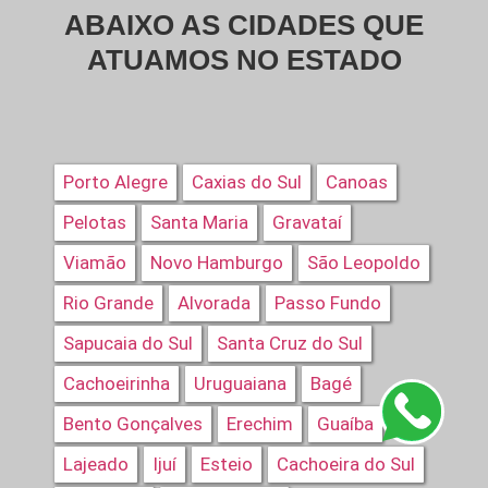
ABAIXO AS CIDADES QUE
ATUAMOS NO ESTADO
Porto Alegre
Caxias do Sul
Canoas
Pelotas
Santa Maria
Gravataí
Viamão
Novo Hamburgo
São Leopoldo
Rio Grande
Alvorada
Passo Fundo
Sapucaia do Sul
Santa Cruz do Sul
Cachoeirinha
Uruguaiana
Bagé
Bento Gonçalves
Erechim
Guaíba
Lajeado
Ijuí
Esteio
Cachoeira do Sul