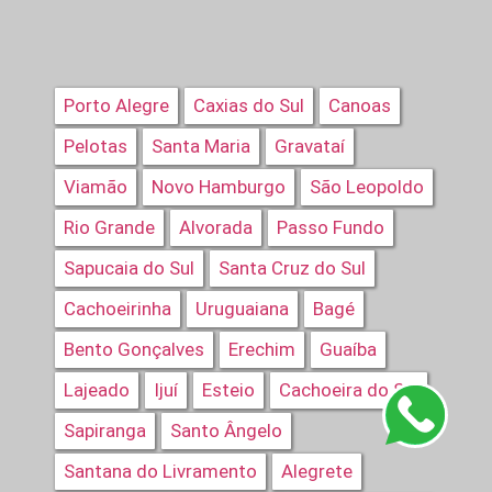
Porto Alegre
Caxias do Sul
Canoas
Pelotas
Santa Maria
Gravataí
Viamão
Novo Hamburgo
São Leopoldo
Rio Grande
Alvorada
Passo Fundo
Sapucaia do Sul
Santa Cruz do Sul
Cachoeirinha
Uruguaiana
Bagé
Bento Gonçalves
Erechim
Guaíba
Lajeado
Ijuí
Esteio
Cachoeira do Sul
Sapiranga
Santo Ângelo
Santana do Livramento
Alegrete