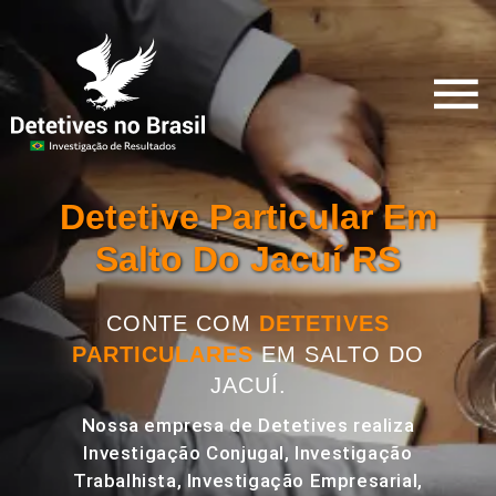
Detetive Particular Em
Salto Do Jacuí RS
CONTE COM
DETETIVES
PARTICULARES
EM SALTO DO
JACUÍ.
Nossa empresa de Detetives realiza
Investigação Conjugal, Investigação
Trabalhista, Investigação Empresarial,