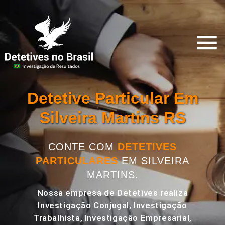
Detetive Particular Em
Silveira Martins RS
CONTE COM
DETETIVES
PARTICULARES
EM SILVEIRA
MARTINS.
Nossa empresa de Detetives realiza
Investigação Conjugal, Investigação
Trabalhista, Investigação Empresarial,