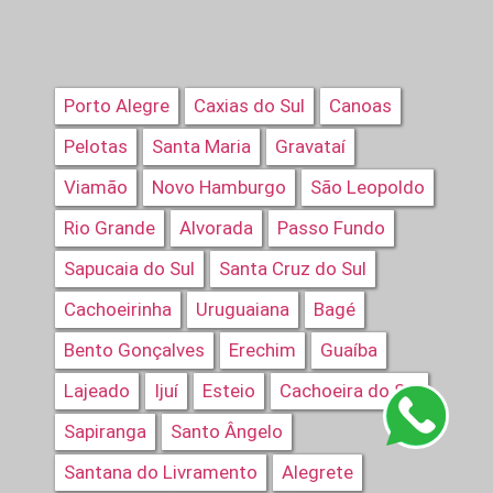
Porto Alegre
Caxias do Sul
Canoas
Pelotas
Santa Maria
Gravataí
Viamão
Novo Hamburgo
São Leopoldo
Rio Grande
Alvorada
Passo Fundo
Sapucaia do Sul
Santa Cruz do Sul
Cachoeirinha
Uruguaiana
Bagé
Bento Gonçalves
Erechim
Guaíba
Lajeado
Ijuí
Esteio
Cachoeira do Sul
Sapiranga
Santo Ângelo
Santana do Livramento
Alegrete