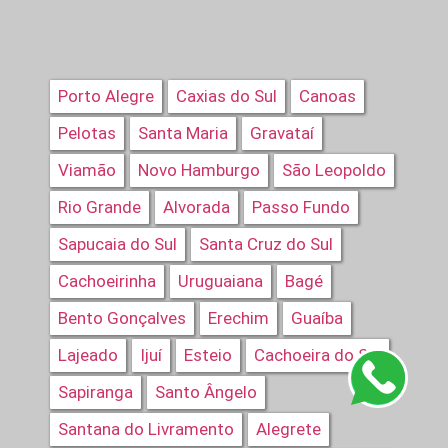
Porto Alegre
Caxias do Sul
Canoas
Pelotas
Santa Maria
Gravataí
Viamão
Novo Hamburgo
São Leopoldo
Rio Grande
Alvorada
Passo Fundo
Sapucaia do Sul
Santa Cruz do Sul
Cachoeirinha
Uruguaiana
Bagé
Bento Gonçalves
Erechim
Guaíba
Lajeado
Ijuí
Esteio
Cachoeira do Sul
Sapiranga
Santo Ângelo
Santana do Livramento
Alegrete