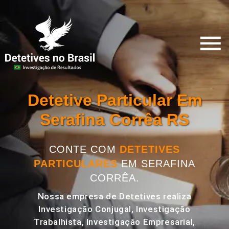
Detetive Particular Em
Serafina Corrêa RS
CONTE COM
DETETIVES
PARTICULARES
EM SERAFINA
CORRÊA.
Nossa empresa de Detetives realiza
Investigação Conjugal, Investigação
Trabalhista, Investigação Empresarial,