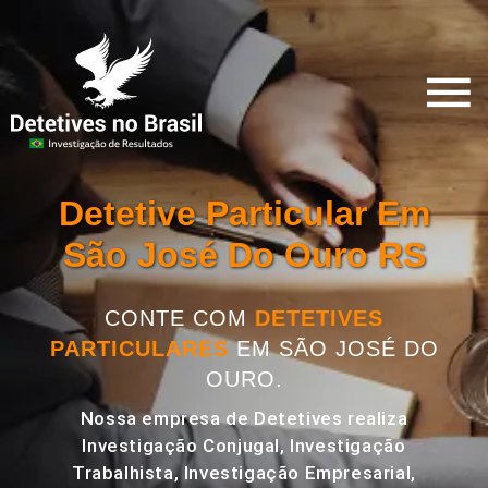
Detetive Particular Em
São José Do Ouro RS
CONTE COM
DETETIVES
PARTICULARES
EM SÃO JOSÉ DO
OURO.
Nossa empresa de Detetives realiza
Investigação Conjugal, Investigação
Trabalhista, Investigação Empresarial,