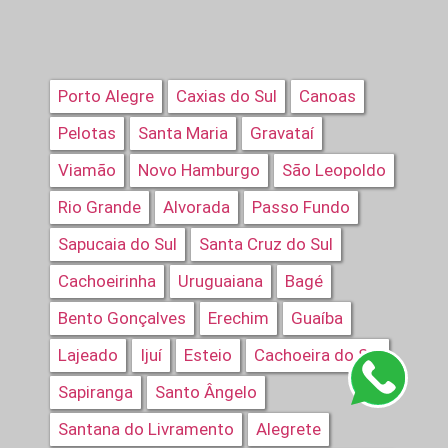
Porto Alegre
Caxias do Sul
Canoas
Pelotas
Santa Maria
Gravataí
Viamão
Novo Hamburgo
São Leopoldo
Rio Grande
Alvorada
Passo Fundo
Sapucaia do Sul
Santa Cruz do Sul
Cachoeirinha
Uruguaiana
Bagé
Bento Gonçalves
Erechim
Guaíba
Lajeado
Ijuí
Esteio
Cachoeira do Sul
Sapiranga
Santo Ângelo
Santana do Livramento
Alegrete