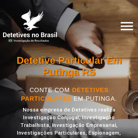
Detetive Particular Em
Putinga RS
CONTE COM
DETETIVES
PARTICULARES
EM PUTINGA.
Nossa empresa de Detetives realiza
Investigação Conjugal, Investigação
Trabalhista, Investigação Empresarial,
Investigações Particulares, Espionagem,