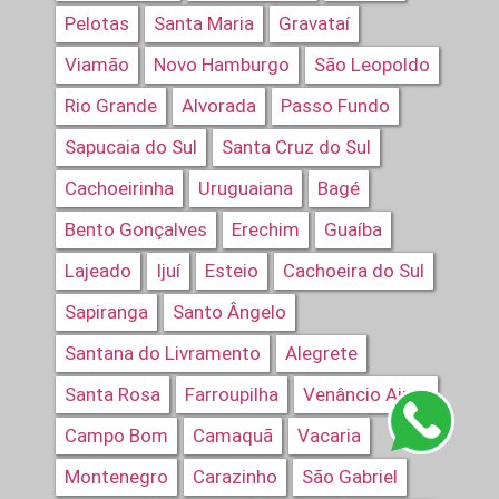
Pelotas
Santa Maria
Gravataí
Viamão
Novo Hamburgo
São Leopoldo
Rio Grande
Alvorada
Passo Fundo
Sapucaia do Sul
Santa Cruz do Sul
Cachoeirinha
Uruguaiana
Bagé
Bento Gonçalves
Erechim
Guaíba
Lajeado
Ijuí
Esteio
Cachoeira do Sul
Sapiranga
Santo Ângelo
Santana do Livramento
Alegrete
Santa Rosa
Farroupilha
Venâncio Aires
Campo Bom
Camaquã
Vacaria
Montenegro
Carazinho
São Gabriel